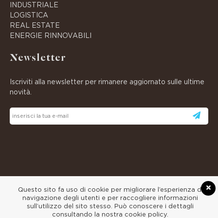
INDUSTRIALE
LOGISTICA
REAL ESTATE
ENERGIE RINNOVABILI
Newsletter
Iscriviti alla newsletter per rimanere aggiornato sulle ultime
novità.
Questo sito fa uso di cookie per migliorare l’esperienza di
© 2026
CANNILLO
• Tutti i diritti riservati.
navigazione degli utenti e per raccogliere informazioni
sull’utilizzo del sito stesso. Può conoscere i dettagli
consultando la nostra cookie policy.