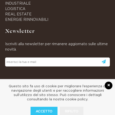
INDUSTRIALE
LOGISTICA
REAL ESTATE
ENERGIE RINNOVABILI
Newsletter
Iscriviti alla newsletter per rimanere aggiornato sulle ultime
novità.
Questo sito fa uso di cookie per migliorare l’esperienza di
navigazione degli utenti e per raccogliere informazioni
sull’utilizzo del sito stesso. Può conoscere i dettagli
consultando la nostra cookie policy.
© 2026
CANNILLO
• Tutti i diritti riservati.
ACCETTO
RIFIUTO