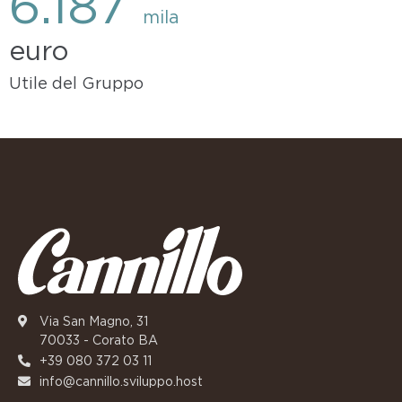
6.187
mila
euro
Utile del Gruppo
Via San Magno, 31
70033 - Corato BA
+39 080 372 03 11
info@cannillo.sviluppo.host