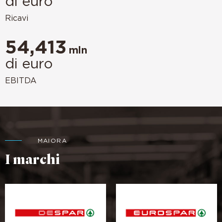
di euro
Ricavi
54,413
mln
di euro
EBITDA
MAIORA
I marchi