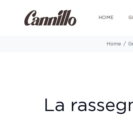
HOME
G
Home
G
La rasseg